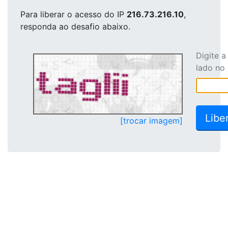
Para liberar o acesso
do IP
216.73.216.10
,
responda ao desafio abaixo.
Digite 
lado no
[trocar imagem]